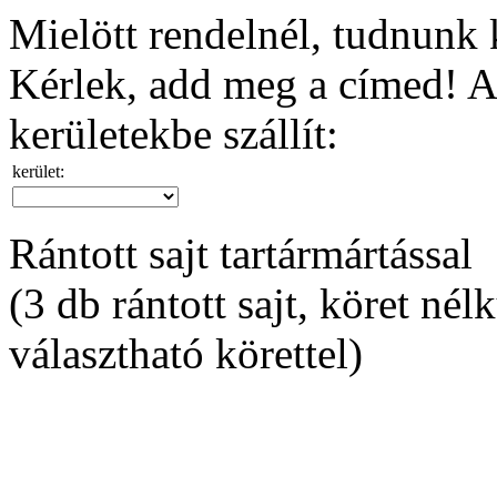
Mielött rendelnél, tudnunk k
Kérlek, add meg a címed! A 
kerületekbe szállít:
kerület:
Rántott sajt tartármártással
(3 db rántott sajt, köret nél
választható körettel)